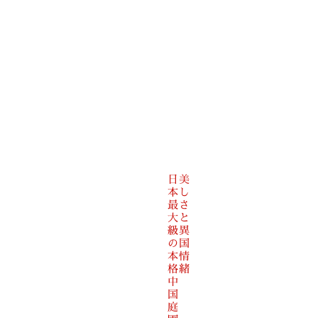
日
美
本
し
最
さ
大
と
級
異
の
国
本
情
格
緒
中
国
庭