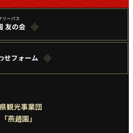
フリーパス
園 友の会
わせフォーム
取県観光事業団
園「燕趙園」