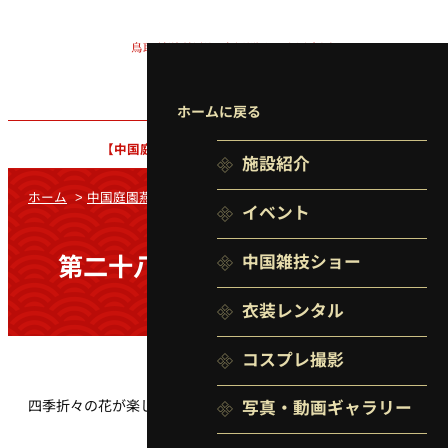
鳥取県湯梨浜町
東郷湖畔の中国庭園
ホームに戻る
【中国庭園】
9:00〜17:00（最終入園 16:30）
施設紹介
ホーム
>
中国庭園燕趙園
>
施設紹介
イベント
中国雑技ショー
第二十八景 百花圃(ひゃっかほ)
衣装レンタル
コスプレ撮影
四季折々の花が楽しめます。
写真・動画
ギャラリー