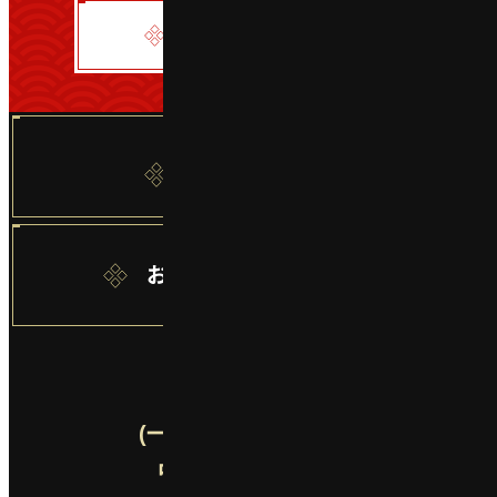
閉じる
書式ダウンロード
年間フリーパス
燕趙園 友の会
お問い合わせフォーム
(一財)鳥取県観光事業団
中国庭園「燕趙園」