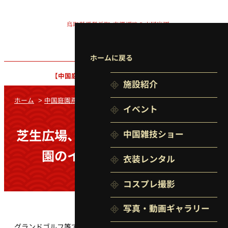
鳥取県湯梨浜町
東郷湖畔の中国庭園
ホームに戻る
【中国庭園】
9:00〜17:00（最終入園 16:30）
施設紹介
ホーム
>
中国庭園燕趙園
>
ご利用案内
イベント
芝生広場、多目的広場及び長和田公
中国雑技ショー
園のイベント利用について
衣装レンタル
コスプレ撮影
写真・動画
ギャラリー
グランドゴルフ等で団体で燕趙園の芝生広場・多目的広場・長和