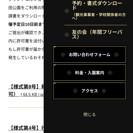
予約・書式ダウンロー
田公園をご利用の際や、イベントの実施をご希望の際は以下の申
ド
（観光事業者・学校関係者の方
請書をダウンロードしてご記入・代表者のご署名・捺印の上、
開
へ）
催予定日10日前までに
燕趙園管理事務所
にご提出ください。
友の会
（年間フリーパ
ご提出が確認でき、申請が承認されましたら、提出から１週間以
ス）
内に許可書を送付いたします。
もし許可書が届かなかった場合、申請書が届いてない等の問題が
お問い合わせフォーム
発生しているおそれがございますので、お問い合わせください。
料金・入園案内
【様式第8号】利用料金減免申請書（行為、占用許
アクセス
可）
[ 64.5 KB | pdf ]
閉じる
【様式第4号】行為許可申請書（表裏）
[ 20.3 KB | docx ]