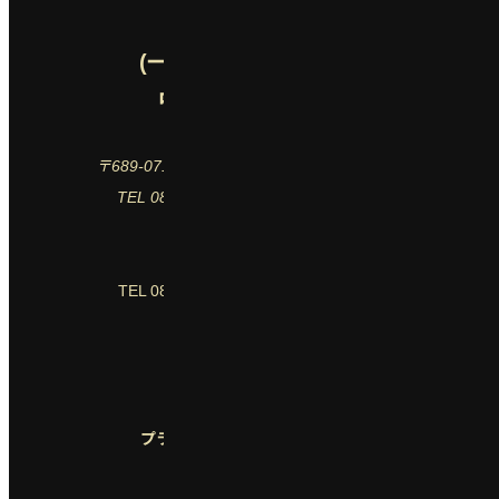
(一財)鳥取県観光事業団
中国庭園「燕趙園」
〒689-0715 鳥取県東伯郡湯梨浜町引地565－1
TEL 0858-32-2180 FAX 0858-32-2185
【道の駅 燕趙園】
TEL 0858-32-2184 FAX 0858-32-2195
【老龍頭】
TEL 0858-32-2677
プライバシーポリシー
当サイトについて
ソーシャルメディア利用方針
©2024 encho-en.