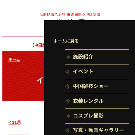
鳥取県湯梨浜町
東郷湖畔の中国庭園
ホームに戻る
【中国庭園】
9:00〜17:00（最終入園 16:30）
施設紹介
ホーム
イベント
イベントカレンダー
中国雑技ショー
衣装レンタル
コスプレ撮影
12月
< 11月
2024年
1月 >
写真・動画
ギャラリー