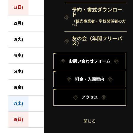
1(日)
予約・書式ダウンロー
ド
（観光事業者・学校関係者の方
2(月)
へ）
友の会
（年間フリーパ
3(火)
ス）
4(水)
お問い合わせフォーム
5(木)
料金・入園案内
6(金)
アクセス
7(土)
8(日)
閉じる