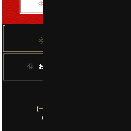
書式ダウンロード
年間フリーパス
燕趙園 友の会
お問い合わせフォーム
(一財)鳥取県観光事業団
中国庭園「燕趙園」